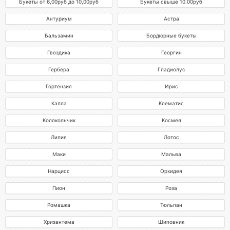
Букеты от 6,00руб до 10,00руб
Букеты свыше 10.00руб
Антуриум
Астра
Бальзамин
Бордюрные букеты
Гвоздика
Георгин
Гербера
Гладиолус
Гортензия
Ирис
Калла
Клематис
Колокольчик
Космея
Лилия
Лотос
Маки
Мальва
Нарцисс
Орхидея
Пион
Роза
Ромашка
Тюльпан
Хризантема
Шиповник